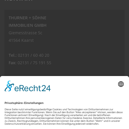
THURNER + SÖHNE
IMMOBILIEN GMBH
Giemesstrasse 5c
41564 Kaarst
Tel.:
02131 / 60 40 20
Fax:
02131 / 75 191 55
E-Mail:
info(at)thurnerimmobilien.de
Web:
www.thurnerimmobilien.de
Kundenbewertungen und Erfahrungen zu
THURNER + SÖHNE Immobilien GmbH
© THURNER + SÖHNE IMMOBILIEN GMBH
SEHR GUT
100%