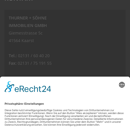
THURNER + SÖHNE
IMMOBILIEN GMBH
Giemesstrasse 5c
41564 Kaarst
Tel.:
02131 / 60 40 20
Fax:
02131 / 75 191 55
E-Mail:
info(at)thurnerimmobilien.de
Web:
www.thurnerimmobilien.de
Kundenbewertungen und Erfahrungen zu
THURNER + SÖHNE Immobilien GmbH
© THURNER + SÖHNE IMMOBILIEN GMBH
SEHR GUT
100%