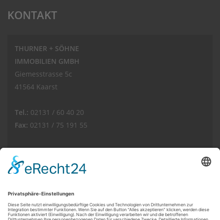
KONTAKT
THURNER + SÖHNE
IMMOBILIEN GMBH
Giemesstrasse 5c
41564 Kaarst
Tel.:
02131 / 60 40 20
Fax:
02131 / 75 191 55
E-Mail:
info(at)thurnerimmobilien.de
Web:
www.thurnerimmobilien.de