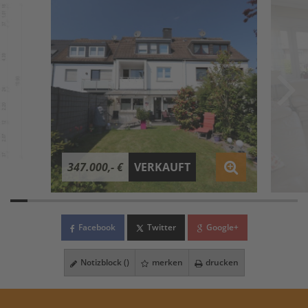
347.000,- €
VERKAUFT
Facebook
Twitter
Google+
Notizblock (
)
merken
drucken