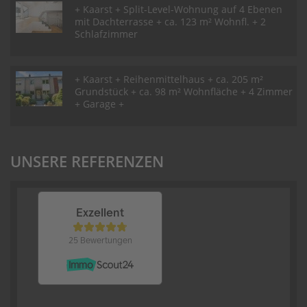
+ Kaarst + Split-Level-Wohnung auf 4 Ebenen
mit Dachterrasse + ca. 123 m² Wohnfl. + 2
Schlafzimmer
+ Kaarst + Reihenmittelhaus + ca. 205 m²
Grundstück + ca. 98 m² Wohnfläche + 4 Zimmer
+ Garage +
UNSERE REFERENZEN