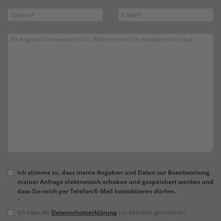
Ich stimme zu, dass meine Angaben und Daten zur Beantwortung
meiner Anfrage elektronisch erhoben und gespeichert werden und
dass Sie mich per Telefon/E-Mail kontaktieren dürfen.
*
Ich habe die
Datenschutzerklärung
zur Kenntnis genommen.