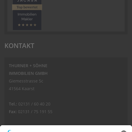
KONTAKT
THURNER + SÖHNE
IMMOBILIEN GMBH
Giemesstrasse 5c
41564 Kaarst
Tel.:
02131 / 60 40 20
Fax:
02131 / 75 191 55
E-Mail: