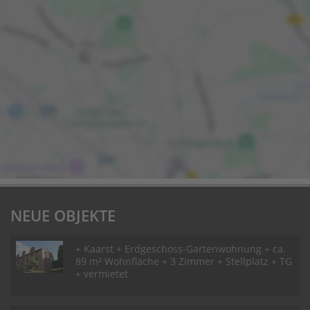
NEUE OBJEKTE
+ Kaarst + Erdgeschoss-Gartenwohnung + ca.
89 m² Wohnfläche + 3 Zimmer + Stellplatz + TG
+ vermietet