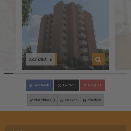
232.000,- €
Facebook
Twitter
Google+
Notizblock (
)
merken
drucken