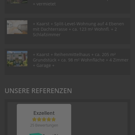
+ vermietet
+ Kaarst + Split-Level-Wohnung auf 4 Ebenen
mit Dachterrasse + ca. 123 m² Wohnfl. + 2
Schlafzimmer
+ Kaarst + Reihenmittelhaus + ca. 205 m²
Grundstück + ca. 98 m² Wohnfläche + 4 Zimmer
+ Garage +
UNSERE REFERENZEN