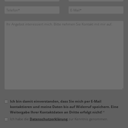
Ich bin damit einverstanden, dass Sie mich per E-Mail
kontaktieren und meine Daten bis auf Widerruf speichern. Eine
Weitergabe Ihrer Kontaktdaten an Dritte erfolgt nicht!
*
Ich habe die
Datenschutzerklärung
zur Kenntnis genommen.