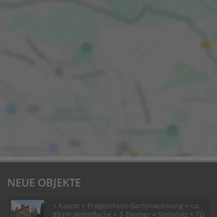
NEUE OBJEKTE
+ Kaarst + Erdgeschoss-Gartenwohnung + ca.
89 m² Wohnfläche + 3 Zimmer + Stellplatz + TG