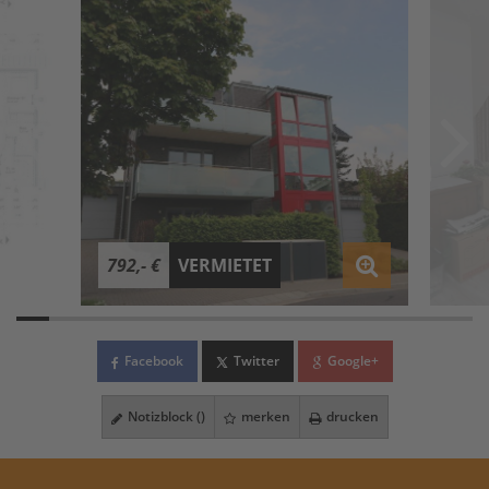
792,- €
VERMIETET
Facebook
Twitter
Google+
Notizblock (
)
merken
drucken