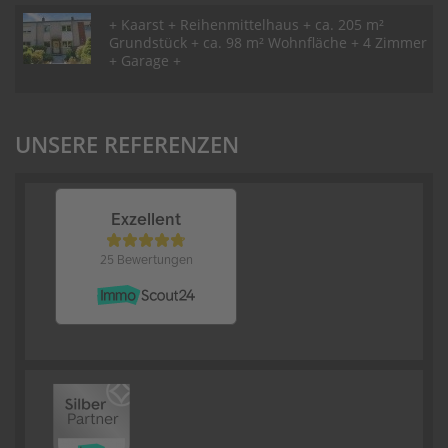
+ Kaarst + Reihenmittelhaus + ca. 205 m²
Grundstück + ca. 98 m² Wohnfläche + 4 Zimmer
+ Garage +
UNSERE REFERENZEN