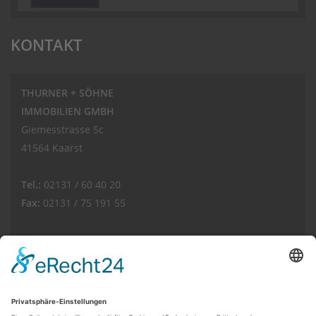
KONTAKT
THURNER + SÖHNE
IMMOBILIEN GMBH
Giemesstrasse 5c
41564 Kaarst
Tel.:
02131 / 60 40 20
Fax:
02131 / 75 191 55
E-Mail:
info(at)thurnerimmobilien.de
Web:
www.thurnerimmobilien.de
Kundenbewertungen und Erfahrungen zu