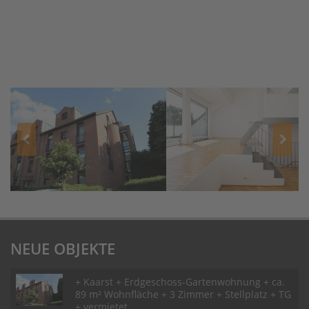
NEUE OBJEKTE
+ Kaarst + Erdgeschoss-Gartenwohnung + ca.
89 m² Wohnfläche + 3 Zimmer + Stellplatz + TG
+ vermietet