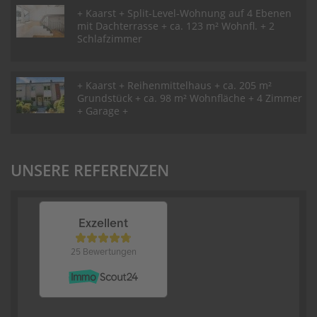
+ Kaarst + Split-Level-Wohnung auf 4 Ebenen
mit Dachterrasse + ca. 123 m² Wohnfl. + 2
Schlafzimmer
+ Kaarst + Reihenmittelhaus + ca. 205 m²
Grundstück + ca. 98 m² Wohnfläche + 4 Zimmer
+ Garage +
UNSERE REFERENZEN