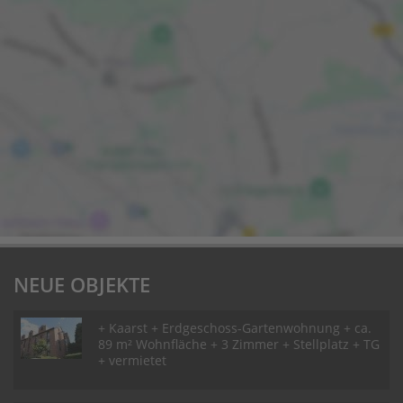
NEUE OBJEKTE
+ Kaarst + Erdgeschoss-Gartenwohnung + ca.
89 m² Wohnfläche + 3 Zimmer + Stellplatz + TG
+ vermietet