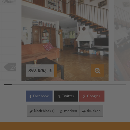
397.000,- €
Facebook
Twitter
Google+
Notizblock (
)
merken
drucken